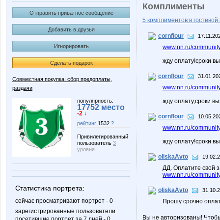
Комплименты
Отправить приватное сообщение
5 комплиментов в гостевой 
Добавить в друзья
cornflour
17.11.20
Игнорировать
www.nn.ru/community
жду оплату!сроки в
Сделать подарок
cornflour
31.01.20
Совместная покупка: сбор предоплаты,
www.nn.ru/community
раздачи
популярность:
жду оплату,сроки в
17752 место
-2 ↓
cornflour
10.05.20
рейтинг
1532
?
www.nn.ru/community
Привилегированный
жду оплату!сроки в
пользователь
3
уровня
oliskaAvto
19.02.
ДД. Оплатите свой з
www.nn.ru/community/
Статистика портрета:
oliskaAvto
31.10.2
сейчас просматривают портрет - 0
Прошу срочно опла
зарегистрированные пользователи
Вы не авторизованы! Чтоб
посетившие портрет за 7 дней - 0